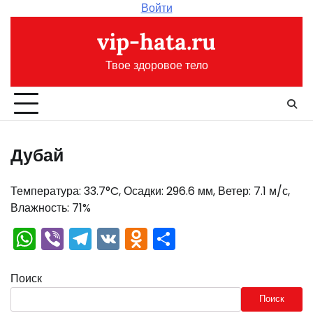
Перейти
Войти
к
vip-hata.ru
содержимому
Твое здоровое тело
Дубай
Температура: 33.7°C, Осадки: 296.6 мм, Ветер: 7.1 м/с,
Влажность: 71%
WhatsApp
Viber
Telegram
VK
Odnoklassniki
Отправить
Поиск
Поиск