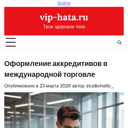
Перейти
Войти
к
vip-hata.ru
содержимому
Твое здоровое тело
Оформление аккредитивов в
международной торговле
Опубликовано в
23 марта 2026
автор:
studiohallo_