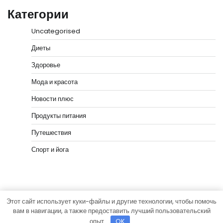
Категории
Uncategorised
Диеты
Здоровье
Мода и красота
Новости плюс
Продукты питания
Путешествия
Спорт и йога
Этот сайт использует куки-файлы и другие технологии, чтобы помочь
Copyright © 2026
vip-hata.ru
Тема News Bank от
вам в навигации, а также предоставить лучший пользовательский
Adore Themes
.
опыт.
OK