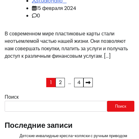
studiohallo_
15 февраля 2024
0
В современном мире пластиковые карты стали
неотъемлемой частью нашей жизни. Они позволяют
нам совершать покупки, платить за услуги и получать
доступ к различным финансовым услугам. […]
Пагинация
1
2
…
4
записей
Поиск
Поиск
Последние записи
Детские инвалидные кресла-коляски с ручным приводом