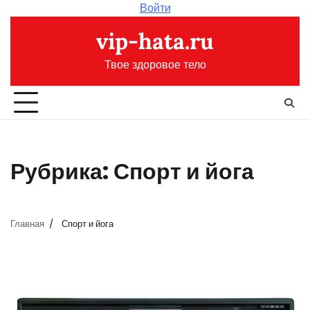
Перейти
Войти
к
vip-hata.ru
содержимому
Твое здоровое тело
Рубрика:
Спорт и йога
Главная
Спорт и йога