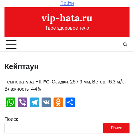
Перейти
Войти
к
vip-hata.ru
содержимому
Твое здоровое тело
Кейптаун
Температура: -11.1°C, Осадки: 267.9 мм, Ветер: 16.3 м/с,
Влажность: 44%
WhatsApp
Viber
Telegram
VK
Odnoklassniki
Отправить
Поиск
Поиск