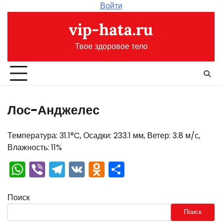
Перейти
Войти
к
vip-hata.ru
содержимому
Твое здоровое тело
Лос-Анджелес
Температура: 31.1°C, Осадки: 233.1 мм, Ветер: 3.8 м/с,
Влажность: 11%
WhatsApp
Viber
Telegram
VK
Odnoklassniki
Отправить
Поиск
Поиск