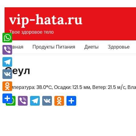
Перейти
к
vip-hata.ru
содержимому
Твое здоровое тело
Главная
Продукты Питания
Диеты
Здоровье
WhatsApp
Viber
Сеул
Telegram
VK
Температура: 38.0°C, Осадки: 121.5 мм, Ветер: 21.5 м/с, В
Odnoklassniki
WhatsApp
Viber
Telegram
VK
Odnoklassniki
Отправить
Отправить