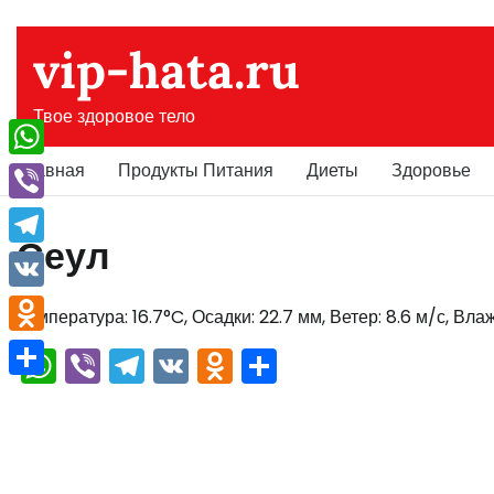
Перейти
к
vip-hata.ru
содержимому
Твое здоровое тело
Главная
Продукты Питания
Диеты
Здоровье
WhatsApp
Viber
Сеул
Telegram
VK
Температура: 16.7°C, Осадки: 22.7 мм, Ветер: 8.6 м/с, Вла
Odnoklassniki
WhatsApp
Viber
Telegram
VK
Odnoklassniki
Отправить
Отправить