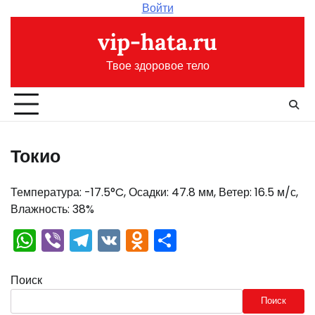
Перейти
Войти
к
vip-hata.ru
содержимому
Твое здоровое тело
Токио
Температура: -17.5°C, Осадки: 47.8 мм, Ветер: 16.5 м/с,
Влажность: 38%
WhatsApp
Viber
Telegram
VK
Odnoklassniki
Отправить
Поиск
Поиск