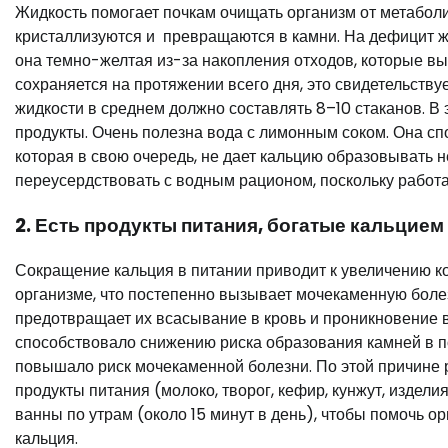
Жидкость помогает почкам очищать организм от метаболи
кристаллизуются и превращаются в камни. На дефицит жи
она темно-желтая из-за накопления отходов, которые вы
сохраняется на протяжении всего дня, это свидетельству
жидкости в среднем должно составлять 8–10 стаканов. В э
продукты. Очень полезна вода с лимонным соком. Она сп
которая в свою очередь, не дает кальцию образовывать 
переусердствовать с водным рационом, поскольку работа
2. Есть продукты питания, богатые кальцием
Сокращение кальция в питании приводит к увеличению к
организме, что постепенно вызывает мочекаменную болез
предотвращает их всасывание в кровь и проникновение в
способствовало снижению риска образования камней в по
повышало риск мочекаменной болезни. По этой причине р
продукты питания (молоко, творог, кефир, кунжут, издели
ванны по утрам (около 15 минут в день), чтобы помочь 
кальция.