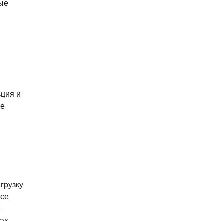
ные
ьция и
же
грузку
ясе
я
ах.