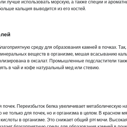
ли лучше использовать морскую, а также специи и аромат
больше кальция выводится из его костей.
елей
лагоприятную среду для образования камней в почках. Так,
минеральных веществ в организме, мешая всасыванию кал
болизирована в оксалат. Промышленные подсластители так
ять в чай и кофе натуральный мед или стевию.
 почек. Переизбыток белка увеличивает метаболическую на
о не только для почек, но и организма в целом. В красном м
 кислоты в организме. Это снижает общий pH мочи. Высока
оздает благоприятную среду для образования камней в почк