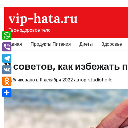
Перейти
к
vip-hata.ru
содержимому
Твое здоровое тело
Главная
Продукты Питания
Диеты
Здоровье
WhatsApp
Viber
11 советов, как избежать
Telegram
VK
Опубликовано в
11 декабря 2022
автор:
studiohallo_
Odnoklassniki
Отправить