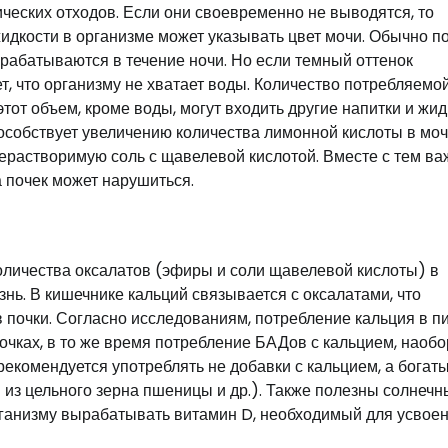
ческих отходов. Если они своевременно не выводятся, то
дкости в организме может указывать цвет мочи. Обычно п
рабатываются в течение ночи. Но если темный оттенок
ет, что организму не хватает воды. Количество потребляемо
тот объем, кроме воды, могут входить другие напитки и жи
особствует увеличению количества лимонной кислоты в моч
нерастворимую соль с щавелевой кислотой. Вместе с тем ва
 почек может нарушиться.
оличества оксалатов (эфиры и соли щавелевой кислоты) в
нь. В кишечнике кальций связывается с оксалатами, что
 почки. Согласно исследованиям, потребление кальция в п
чках, в то же время потребление БАДов с кальцием, наобо
екомендуется употреблять не добавки с кальцием, а богат
я из цельного зерна пшеницы и др.). Также полезны солнеч
организму вырабатывать витамин D, необходимый для усвое