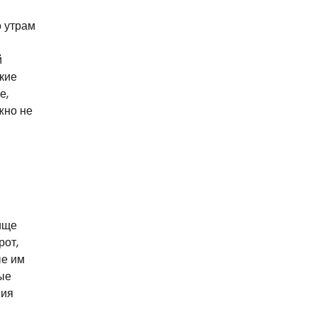
о утрам
й
дкие
е,
жно не
ище
рот,
ые им
ные
ния