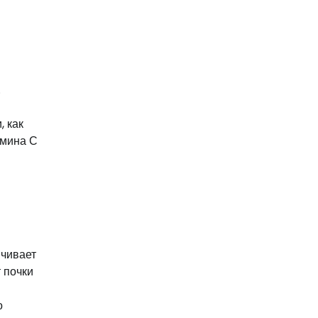
.
, как
амина С
ичивает
 почки
о