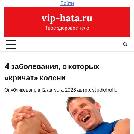
Перейти
Войти
к
vip-hata.ru
содержимому
Твое здоровое тело
4 заболевания, о которых
«кричат» колени
Опубликовано в
12 августа 2023
автор:
studiohallo_