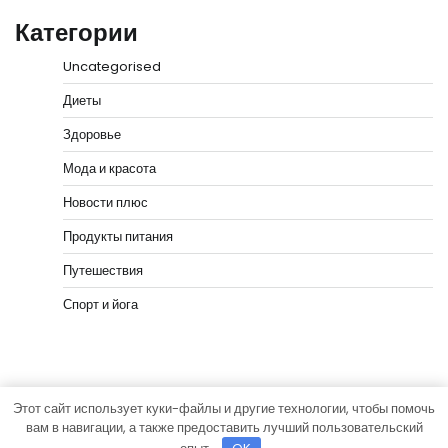
Категории
Uncategorised
Диеты
Здоровье
Мода и красота
Новости плюс
Продукты питания
Путешествия
Спорт и йога
Этот сайт использует куки-файлы и другие технологии, чтобы помочь
Copyright © 2026
vip-hata.ru
Тема News Bank от
вам в навигации, а также предоставить лучший пользовательский
Adore Themes
.