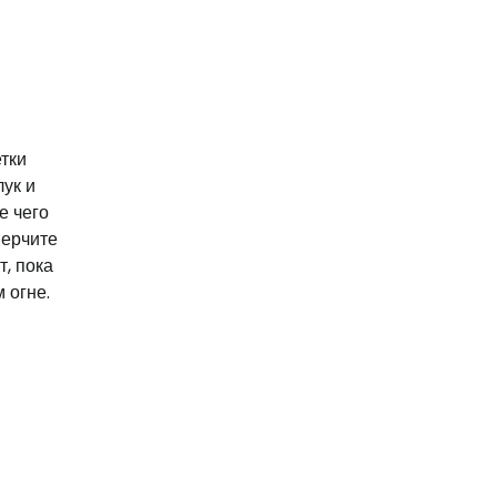
тки
лук и
е чего
перчите
т, пока
 огне.