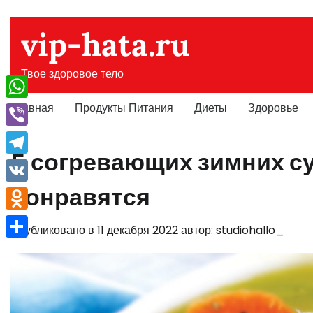
Перейти
к
vip-hata.ru
содержимому
Твое здоровое тело
Главная
Продукты Питания
Диеты
Здоровье
WhatsApp
Viber
5 согревающих зимних су
Telegram
понравятся
VK
Odnoklassniki
Опубликовано в
11 декабря 2022
автор:
studiohallo_
Отправить