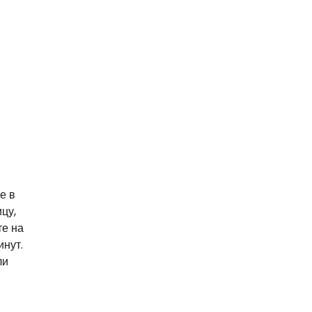
е в
цу,
те на
инут.
ли