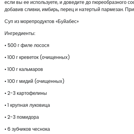
если вы ее используете, и доведите до пюреобразного со
добавив сливки, имбирь, перец и натертый пармезан. Пр
Суп из морепродуктов «Буйабес»
Ингредиенты:
• 500 г филе лосося
• 100 г креветок (очищенных)
• 100 г кальмаров
• 100 г мидий (очищенных)
• 2-3 картофелины
• 1 крупная луковица
• 2-3 помидора
• 6 зубчиков чеснока