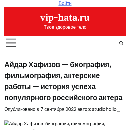
Перейти
Войти
к
vip-hata.ru
содержимому
Твое здоровое тело
Айдар Хафизов — биография,
фильмография, актерские
работы — история успеха
популярного российского актера
Опубликовано в
7 сентября 2022
автор:
studiohallo_