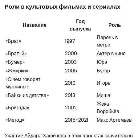
Роли в культовых фильмах и сериалах
Год
Название
Роль
выпуска
Парень в
«Брат»
1997
метро
«Брат-2»
2000
Актер в кино
«Бумер»
2003
Юра
«Жмурки»
2005
Бугор
«О чём говорят
2010
Игорь
мужчины»
«Байки из детства»
2013
Миша
Жека
«Бригада»
2002
Воробьёв
«Метод»
2015-2021
Макс Артемьев
Участие Айдара Хафизова в этих проектах значительно