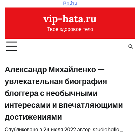
Перейти
Войти
к
vip-hata.ru
содержимому
Твое здоровое тело
Александр Михайленко —
увлекательная биография
блоггера с необычными
интересами и впечатляющими
достижениями
Опубликовано в
24 июля 2022
автор:
studiohallo_