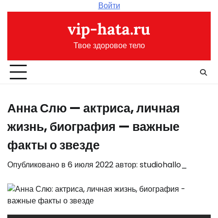
Перейти
Войти
к
vip-hata.ru
содержимому
Твое здоровое тело
Анна Слю — актриса, личная
жизнь, биография — важные
факты о звезде
Опубликовано в
6 июля 2022
автор:
studiohallo_