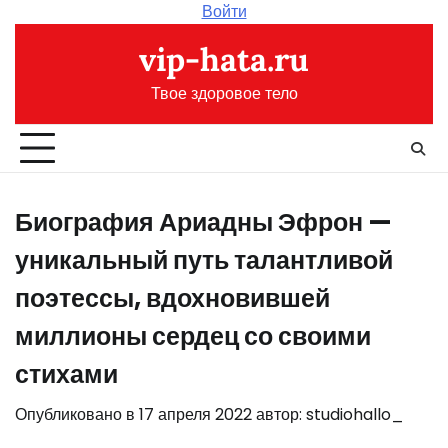
Перейти
Войти
к
vip-hata.ru
содержимому
Твое здоровое тело
Биография Ариадны Эфрон —
уникальный путь талантливой
поэтессы, вдохновившей
миллионы сердец со своими
стихами
Опубликовано в
17 апреля 2022
автор:
studiohallo_