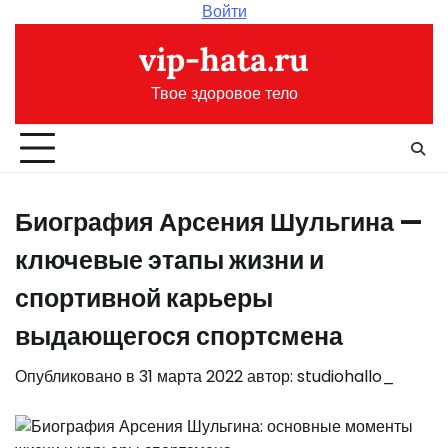
Перейти
Войти
к
vip-hata.ru
содержимому
Твое здоровое тело
Биография Арсения Шульгина —
ключевые этапы жизни и
спортивной карьеры
выдающегося спортсмена
Опубликовано в
31 марта 2022
автор:
studiohallo_