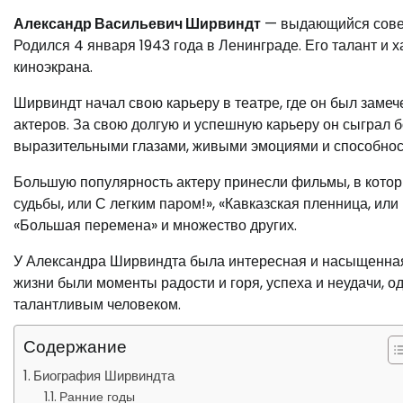
Александр Васильевич Ширвиндт
— выдающийся советс
Родился 4 января 1943 года в Ленинграде. Его талант и 
киноэкрана.
Ширвиндт начал свою карьеру в театре, где он был заме
актеров. За свою долгую и успешную карьеру он сыграл бо
выразительными глазами, живыми эмоциями и способнос
Большую популярность актеру принесли фильмы, в которы
судьбы, или С легким паром!», «Кавказская пленница, ил
«Большая перемена» и множество других.
У Александра Ширвиндта была интересная и насыщенная 
жизни были моменты радости и горя, успеха и неудачи, о
талантливым человеком.
Содержание
Биография Ширвиндта
Ранние годы