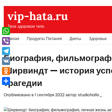
Перейти
к
vip-hata.ru
содержимому
Твое здоровое тело
Главная
Продукты Питания
Диеты
Здоровье
WhatsApp
Viber
Биография, фильмографи
Telegram
Ширвиндт — история успе
VK
Odnoklassniki
трагедии
Отправить
Опубликовано в
1 сентября 2022
автор:
studiohallo_