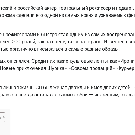
кий и российский актер, театральный режиссер и педагог.
харизма сделали его одной из самых ярких и узнаваемых фи
чен режиссерами и быстро стал одним из самых востребова
лее 200 ролей, как на сцене, так и на экране. Известен св
тью органично вписываться в самые разные образы.
х он снялся. Среди них такие культовые ленты, как «Ирони
и Новые приключения Шурика», «Совсем пропащий», «Курьер»
личная жизнь. Он был женат дважды и имел двоих детей. В
днако он всегда оставался самим собой — искренним, откры