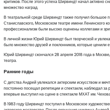
критиков. После этого успеха Ширвиндт начал активно с
множество наград.
В театральной среде Ширвиндт также получил большое п
Станиславского, Московском театре имени Ленинского ком
профессионализм были высоко оценены коллегами и зри
В личной жизни Юрий Ширвиндт был творческой и увлекат
было множество друзей и поклонников, которые ценили ег
Юрий Ширвиндт скончался 28 апреля 2018 года в Москве,
театра.
Ранние годы
С детства Андрей увлекался актерским искусством и меч
постоянно посещал репетиции и спектакли, наблюдал за р
впервые выступил на сцене в спектакле МХАТ им. Чехова
В 1983 году Ширвиндт поступил в Московское художестве
актерское мастерство. После окончания училища Андрей