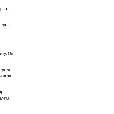
крыть
теров
нту. Он
ергея
я игра
я
лета.