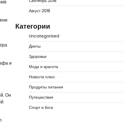
Сентябрь 2018
чив
Август 2018
мени
Категории
Uncategorised
тера
Диеты
Здоровье
рафа и
Мода и красота
Новости плюс
Продукты питания
й. Он
Путешествия
ей
Спорт и йога
л