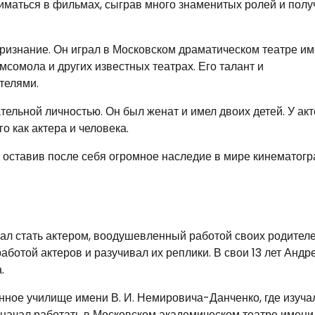
ниматься в фильмах, сыграв много знаменитых ролей и полу
ризнание. Он играл в Московском драматическом театре и
сомола и других известных театрах. Его талант и
телями.
ельной личностью. Он был женат и имел двоих детей. У ак
о как актера и человека.
 оставив после себя огромное наследие в мире кинематог
тал стать актером, воодушевленный работой своих родителе
аботой актеров и разучивал их реплики. В свои 13 лет Андр
.
нное училище имени В. И. Немировича-Данченко, где изуча
 начал работать в Московском академическом театре имени