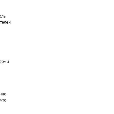
оль.
телей.
ор» и
янно
 что