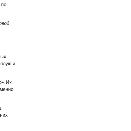
 по
овод
ных
еплую и
». Их
Именно
е
 них