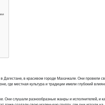
ами
 в Дагестане, в красивом городе Махачкале. Они провели с
не, где местная культура и традиции имели глубокий влиян
ке. Они слушали разнообразные жанры и исполнителей, и к
т даже создали свою маленькую группу, где они играли на