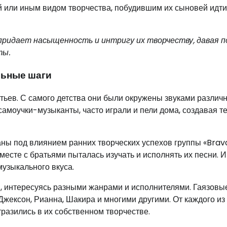
й или иным видом творчества, побудившим их сыновей идти
 придает насыщенность и интригу их творчеству, давая п
ты.
льные шаги
тьев. С самого детства они были окружены звуками различ
самоучки-музыканты, часто играли и пели дома, создавая т
ы под влиянием ранних творческих успехов группы «Bravo
месте с братьями пыталась изучать и исполнять их песни. 
музыкального вкуса.
, интересуясь разными жанрами и исполнителями. Гаязовы
Джексон, Рианна, Шакира и многими другими. От каждого из
разились в их собственном творчестве.