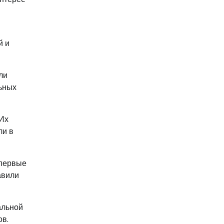
й и
ли
льных
 Их
ли в
 первые
авили
альной
ов.