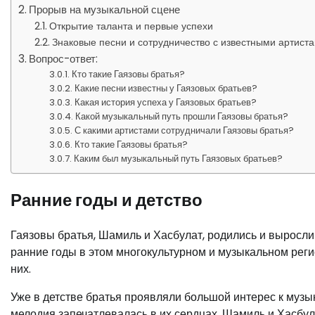
Прорыв на музыкальной сцене
Открытие таланта и первые успехи
Знаковые песни и сотрудничество с известными артист
Вопрос-ответ:
Кто такие Гаязовы братья?
Какие песни известны у Гаязовых братьев?
Какая история успеха у Гаязовых братьев?
Какой музыкальный путь прошли Гаязовы братья?
С какими артистами сотрудничали Гаязовы братья?
Кто такие Гаязовы братья?
Каким был музыкальный путь Гаязовых братьев?
Ранние годы и детство
Гаязовы братья, Шамиль и Хасбулат, родились и выросли
ранние годы в этом многокультурном и музыкальном регио
них.
Уже в детстве братья проявляли большой интерес к музы
мелодия запечатлевалась в их сердцах. Шамиль и Хасбула