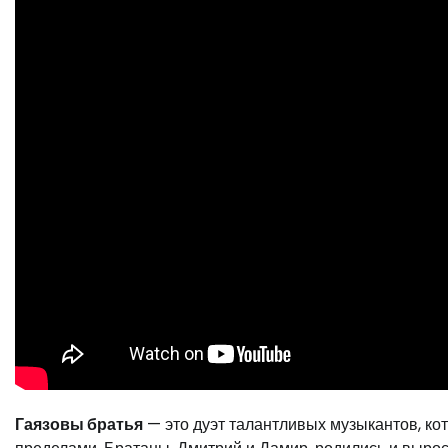
Гаязовы братья
— это дуэт талантливых музыкантов, ко