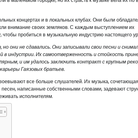
и в маленьком городке, но их страсть к музыке вела их по 
кольных концертах и в локальных клубах. Они были обладат
кли внимание своих земляков. С каждым выступлением их
у, чтобы пробиться в музыкальную индустрию настоящего ур
но они не сдавались. Они записывали свои песни и снима
ей в индустрии. Их самоотверженность и стойкость прин
улярным, и им удалось заключить контракт с крупным рек
карьеры Гаязовых братьев.
воевывают все больше слушателей. Их музыка, сочетающая
сты песен, написанные собственными словами, задевают стр
еживать исполнителям.