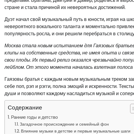
пределами. Братаны, Дмитрий и Дамир, родились и выросл
стране и стала причиной их невероятных достижений.
Дуэт начал свой музыкальный путь в юности, играя на ш
невероятного вокального таланта и моментально привле
популярность росла, и они решили перебраться в столиц
Москва стала новым испытанием для Гаязовых братьев, 
клипы на собственные средства, не имея опыта и связ
свои плоды. Их первый релиз оказался чрезвычайно поп
лейблом. От этого момента началась взлетная полоса 
Гаязовы братья с каждым новым музыкальным треком за
себе поп, рэп и рэгги, полна эмоций и искренности. Тек
души и позволяют каждому насладиться музыкой и сопер
Содержание
Ранние годы и детство
Загадочное происхождение и семейный фон
Влияние музыки в детстве и первые музыкальные шаги