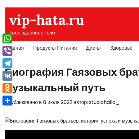
Перейти
к
vip-hata.ru
содержимому
Твое здоровое тело
Главная
Продукты Питания
Диеты
Здоровье
WhatsApp
Viber
Биография Гаязовых брат
Telegram
музыкальный путь
VK
Odnoklassniki
Опубликовано в
8 июля 2022
автор:
studiohallo_
Отправить