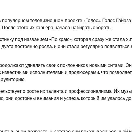
 популярном телевизионном проекте «Голос». Голос Гайаза
 После этого их карьера начала набирать обороты.
тинку под названием «По краю», которая сразу же стала хи
дуэта постоянно росла, и они стали регулярно появляться 
продолжают удивлять своих поклонников новыми хитами. Он
с известными исполнителями и продюсерами, что позволяет
 аудиторию.
льствует о росте их таланта и профессионализма. Их музы
о, они достойны внимания и успеха, который им удалось до
анта в юном возрасте. В детстве они показывали большой 