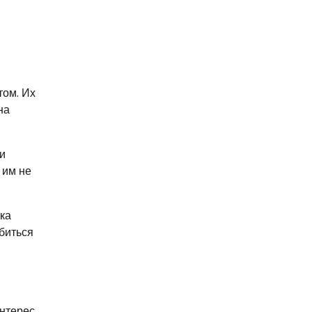
том. Их
на
и
 им не
ка
биться
интерес