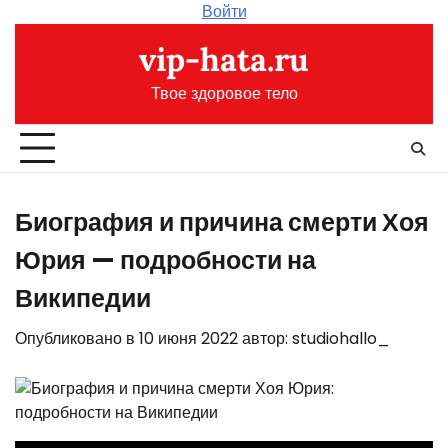
Перейти
Войти
к
vip-hata.ru
содержимому
Твое здоровое тело
Биография и причина смерти Хоя
Юрия — подробности на
Википедии
Опубликовано в
10 июня 2022
автор:
studiohallo_