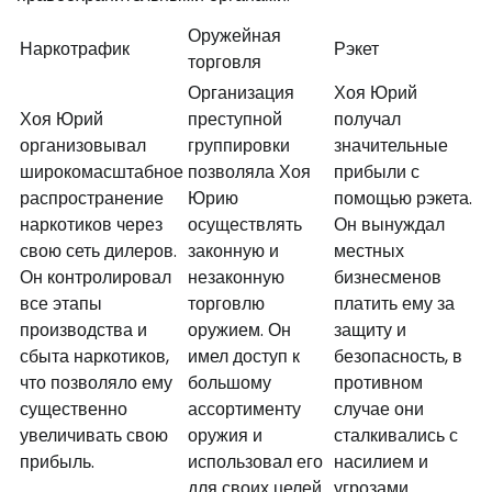
Оружейная
Наркотрафик
Рэкет
торговля
Организация
Хоя Юрий
Хоя Юрий
преступной
получал
организовывал
группировки
значительные
широкомасштабное
позволяла Хоя
прибыли с
распространение
Юрию
помощью рэкета.
наркотиков через
осуществлять
Он вынуждал
свою сеть дилеров.
законную и
местных
Он контролировал
незаконную
бизнесменов
все этапы
торговлю
платить ему за
производства и
оружием. Он
защиту и
сбыта наркотиков,
имел доступ к
безопасность, в
что позволяло ему
большому
противном
существенно
ассортименту
случае они
увеличивать свою
оружия и
сталкивались с
прибыль.
использовал его
насилием и
для своих целей.
угрозами.