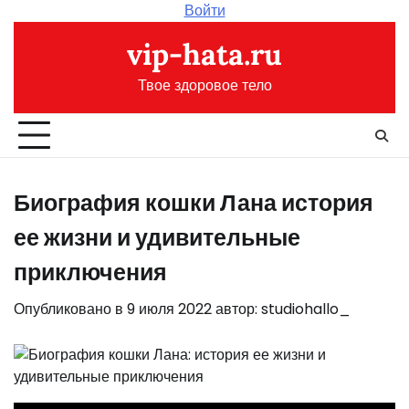
Перейти
Войти
к
vip-hata.ru
содержимому
Твое здоровое тело
Биография кошки Лана история
ее жизни и удивительные
приключения
Опубликовано в
9 июля 2022
автор:
studiohallo_