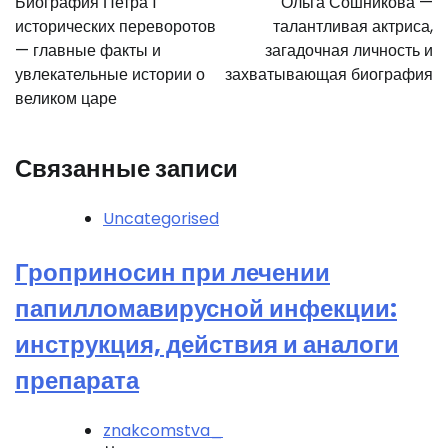
Биография Петра I
Ольга Сошникова —
записям
исторических переворотов
талантливая актриса,
— главные факты и
загадочная личность и
увлекательные истории о
захватывающая биография
великом царе
Связанные записи
Uncategorised
Гроприносин при лечении
папилломавирусной инфекции:
инструкция, действия и аналоги
препарата
znakcomstva_