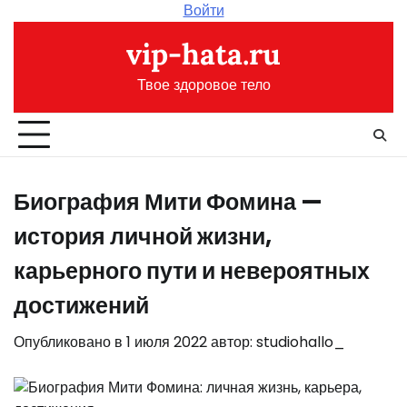
Перейти
Войти
к
vip-hata.ru
содержимому
Твое здоровое тело
Биография Мити Фомина —
история личной жизни,
карьерного пути и невероятных
достижений
Опубликовано в
1 июля 2022
автор:
studiohallo_