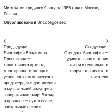
Митя Фомин родился 9 августа 1986 года в Москве,
Россия.
Опубликовано в
Uncategorised
Навигация
Предыдущая:
Следующая:
по
Биография Владимира
Стендаль биография —
записям
Преснякова —
удивительная история
талантливого артиста,
жизни и гениального
многогранного творца и
творчества великого
успешного коммерческого
писателя
продюсера, чьи достижения
в музыкальной индустрии
завораживают мир! Взгляд
в прошлое — путь к славе,
эпохальные песни и