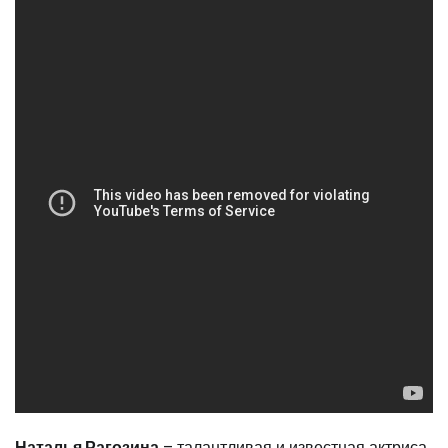
Наталья Рагозина
– талантливая и известная актриса,