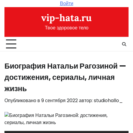
Перейти
Войти
к
vip-hata.ru
содержимому
Твое здоровое тело
Биография Натальи Рагозиной —
достижения, сериалы, личная
жизнь
Опубликовано в
9 сентября 2022
автор:
studiohallo_