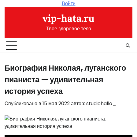
Перейти
Войти
к
vip-hata.ru
содержимому
Твое здоровое тело
Биография Николая, луганского
пианиста — удивительная
история успеха
Опубликовано в
15 мая 2022
автор:
studiohallo_