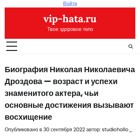
Перейти
Войти
к
vip-hata.ru
содержимому
Твое здоровое тело
Биография Николая Николаевича
Дроздова — возраст и успехи
знаменитого актера, чьи
основные достижения вызывают
восхищение
Опубликовано в
30 сентября 2022
автор:
studiohallo_