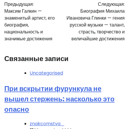
Предыдущая:
Следующая:
по
Максим Галкин —
Биография Михаила
записям
знаменитый артист, его
Ивановича Глинки — гения
биография,
русской музыки — талант,
национальность и
страсть, творчество и
значимые достижения
величайшие достижения
Связанные записи
Uncategorised
При вскрытии фурункула не
вышел стержень: насколько это
опасно
znakcomstva_