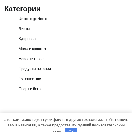
Категории
Uncategorised
Диеты
Здоровье
Мода и красота
Новости плюс
Продукты питания
Путешествия
Спорт и йога
Этот сайт использует куки-файлы и другие технологии, чтобы помочь
Copyright © 2026
vip-hata.ru
Тема News Bank от
вам в навигации, а также предоставить лучший пользовательский
Adore Themes
.
опыт.
OK