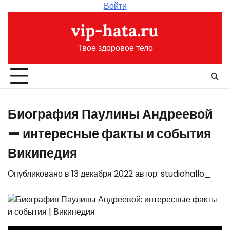
Перейти
Войти
к
vip-hata.ru
содержимому
Твое здоровое тело
Биография Паулины Андреевой
— интересные факты и события
Википедия
Опубликовано в
13 декабря 2022
автор:
studiohallo_