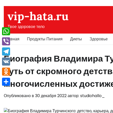
Перейти
к
vip-hata.ru
содержимому
Твое здоровое тело
Главная
Продукты Питания
Диеты
Здоровье
WhatsApp
Viber
Биография Владимира Т
Telegram
путь от скромного детст
VK
Odnoklassniki
многочисленных достиж
Отправить
Опубликовано в
30 декабря 2022
автор:
studiohallo_