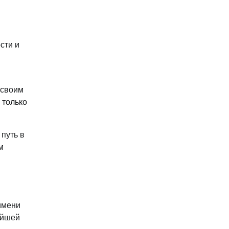
сти и
 своим
 только
путь в
м
имени
ейшей