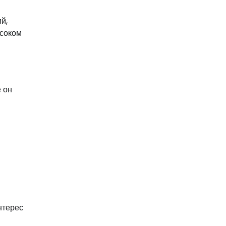
й,
ысоком
 он
нтерес