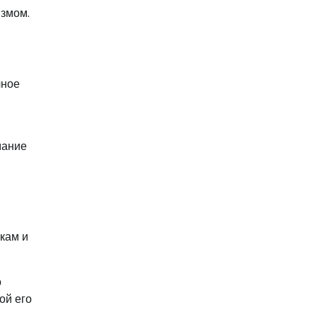
измом.
чное
мание
кам и
о
ой его