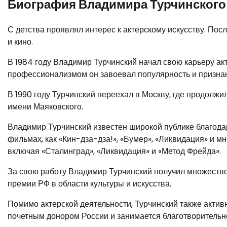
Биография Владимира Турчинского
С детства проявлял интерес к актерскому искусству. Пос
и кино.
В 1984 году Владимир Турчинский начал свою карьеру ак
профессионализмом он завоевал популярность и признан
В 1990 году Турчинский переехал в Москву, где продолж
имени Маяковского.
Владимир Турчинский известен широкой публике благодар
фильмах, как «Кин-дза-дза!», «Бумер», «Ликвидация» и м
включая «Сталинград», «Ликвидация» и «Метод Фрейда».
За свою работу Владимир Турчинский получил множество
премии РФ в области культуры и искусства.
Помимо актерской деятельности, Турчинский также актив
почетным донором России и занимается благотворительн