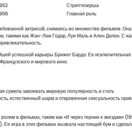
1952
Стриптизерша
1956
Главная роль
ребованной актрисой, снимаясь во множестве фильмов. Она
, такими как Жан-Люк Годар, Луи Маль и Ален Делон. С к
привлекательность.
ейшей успешной карьеры Брижит Бардо. Ее исключительная
Французского и мирового кино.
ая сумела завоевать мировую популярность и стать
ть, естественный шарм и откровенная сексуальность при
олям в фильмах, таким как «И через тернии к звездам» (19
4). Ее игра в этих фильмах вызвала настоящий бум и сделал