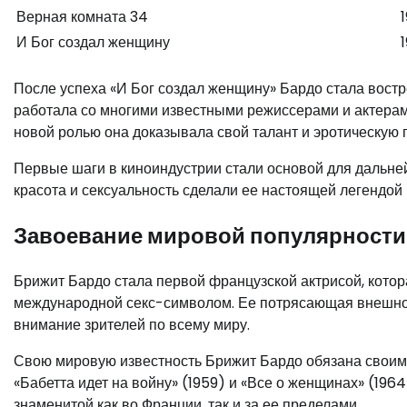
Верная комната 34
И Бог создал женщину
После успеха «И Бог создал женщину» Бардо стала вост
работала со многими известными режиссерами и актерами
новой ролью она доказывала свой талант и эротическую 
Первые шаги в киноиндустрии стали основой для дальн
красота и сексуальность сделали ее настоящей легендой 
Завоевание мировой популярности
Брижит Бардо стала первой французской актрисой, котор
международной секс-символом. Ее потрясающая внешнос
внимание зрителей по всему миру.
Свою мировую известность Брижит Бардо обязана своим р
«Бабетта идет на войну» (1959) и «Все о женщинах» (196
знаменитой как во Франции, так и за ее пределами.