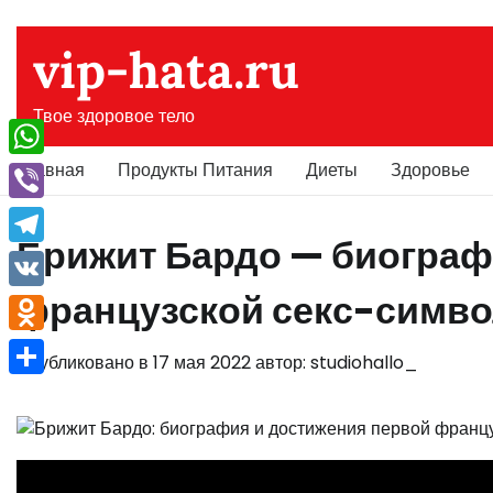
Перейти
к
vip-hata.ru
содержимому
Твое здоровое тело
Главная
Продукты Питания
Диеты
Здоровье
WhatsApp
Viber
Брижит Бардо — биограф
Telegram
французской секс-симв
VK
Odnoklassniki
Опубликовано в
17 мая 2022
автор:
studiohallo_
Отправить