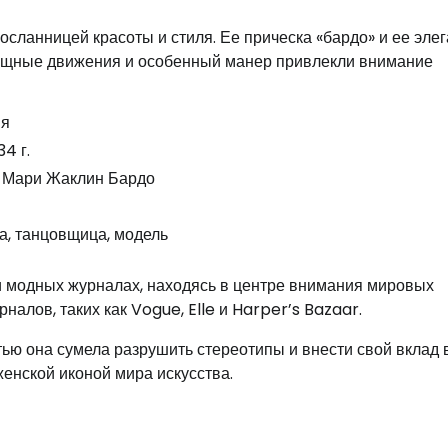
осланницей красоты и стиля. Ее прическа «бардо» и ее эле
зящные движения и особенный манер привлекли внимание
ия
4 г.
 Мари Жаклин Бардо
а, танцовщица, модель
и модных журналах, находясь в центре внимания мировых
алов, таких как Vogue, Elle и Harper’s Bazaar.
ью она сумела разрушить стереотипы и внести свой вклад 
женской иконой мира искусства.