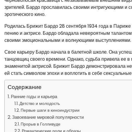
черноволосая красавица с незабываемым внешним видом
зрителей. Бардо прославилась своими интригующими и с
эротического кино.
Родилась Брижит Бардо 28 сентября 1934 года в Париже 
пению и актрисе. Бардо обладала невероятным талантом 
своими эмоциональными и волнующими выступлениями.
Свое карьеру Бардо начала в балетной школе. Она успеш
танцовщиц своего времени. Однако, судьба привела ее в м
знаменитой актрисой. Брижит Бардо демонстрировала неп
ей стать символом эпохи и воплотить в себе сексуальны
Содержание
Ранние годы и карьера
Детство и молодость
Первые шаги в киноиндустрии
Завоевание мировой популярности
Прорыв в Голливуде
Романтические роли и образы