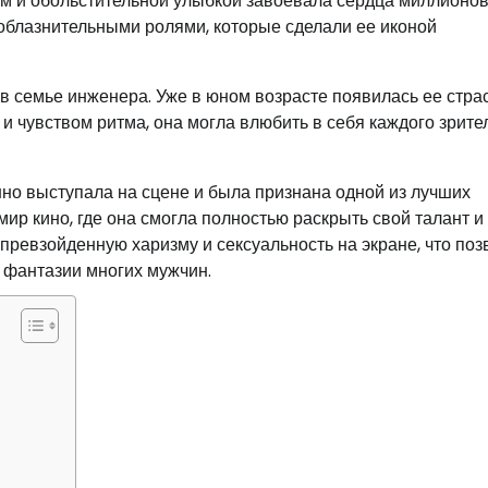
 и обольстительной улыбкой завоевала сердца миллионо
облазнительными ролями, которые сделали ее иконой
в семье инженера. Уже в юном возрасте появилась ее страс
и чувством ритма, она могла влюбить в себя каждого зрите
но выступала на сцене и была признана одной из лучших
ир кино, где она смогла полностью раскрыть свой талант и 
ревзойденную харизму и сексуальность на экране, что по
е фантазии многих мужчин.