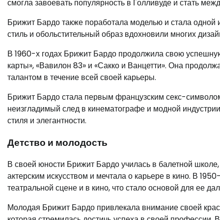
смогла завоевать популярность в Голливуде и стать меж
Брижит Бардо также поработала моделью и стала одной 
стиль и обольстительный образ вдохновили многих диза
В 1960-х годах Брижит Бардо продолжила свою успешную 
карты», «Вавилон 83» и «Сакко и Ванцетти». Она продол
талантом в течение всей своей карьеры.
Брижит Бардо стала первым французским секс-символом
неизгладимый след в кинематографе и модной индустрии
стиля и элегантности.
Детство и молодость
В своей юности Брижит Бардо училась в балетной школе, 
актерским искусством и мечтала о карьере в кино. В 195
театральной сцене и в кино, что стало основой для ее д
Молодая Брижит Бардо привлекала внимание своей красо
которая стремилась достичь успеха в своей профессии. В