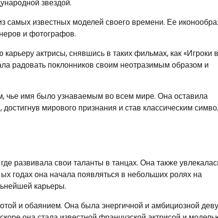
дународной звездой.
из самых известных моделей своего времени. Ее иконообр
йнеров и фотографов.
карьеру актрисы, снявшись в таких фильмах, как «Игроки 
жала радовать поклонников своим неотразимым образом и
, чье имя было узнаваемым во всем мире. Она оставила
, достигнув мирового признания и став классическим симв
где развивала свои таланты в танцах. Она также увлекалас
0-ых годах она начала появляться в небольших ролях на
альнейшей карьеры.
той и обаянием. Она была энергичной и амбициозной дев
скоре она стала известной французской актрисой и моделью