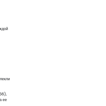
аждой
влекли
56),
а ее