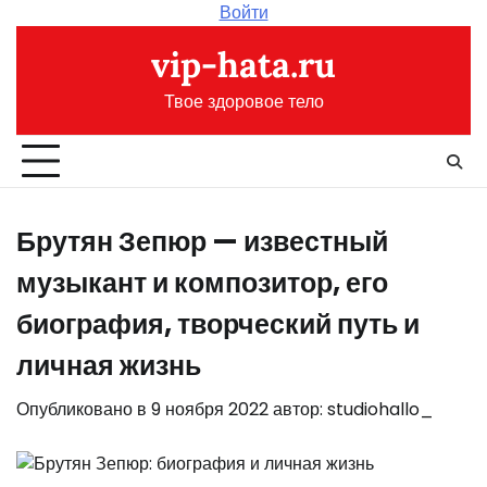
Перейти
Войти
к
vip-hata.ru
содержимому
Твое здоровое тело
Брутян Зепюр — известный
музыкант и композитор, его
биография, творческий путь и
личная жизнь
Опубликовано в
9 ноября 2022
автор:
studiohallo_