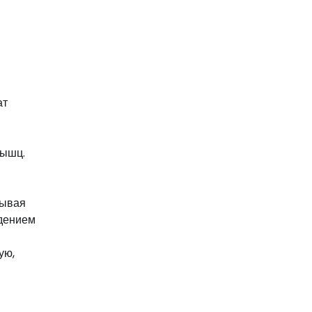
ат
мышц.
тывая
едением
ую,