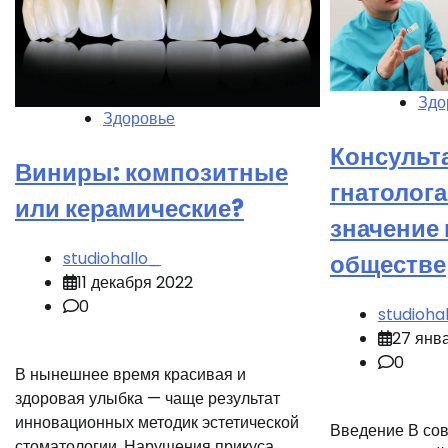
Здо
Здоровье
Консульт
Виниры: композитные
гнатолога
или керамические?
значение
studiohallo_
обществе
11 декабря 2022
0
studioha
27 янв
0
В нынешнее время красивая и
здоровая улыбка — чаще результат
инновационных методик эстетической
Введение В сов
стоматологии. Нарушения прикуса,