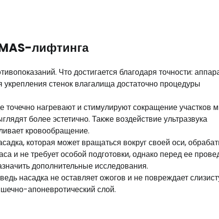
SMAS-лифтинга
тивопоказаний. Что достигается благодаря точности: аппар
ля укрепления стенок влагалища достаточно процедуры
де точечно нагревают и стимулируют сокращение участков 
лядят более эстетично. Также воздействие ультразвука
иливает кровообращение.
садка, которая может вращаться вокруг своей оси, обраба
часа и не требует особой подготовки, однако перед ее пров
назначить дополнительные исследования.
ведь насадка не оставляет ожогов и не повреждает слизист
ышечно-апоневротический слой.