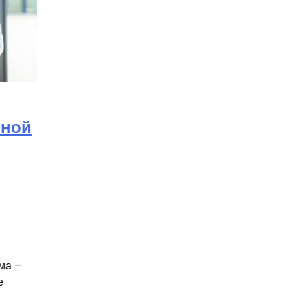
нной
ма –
е