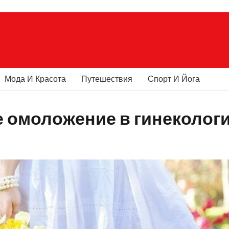
Мода И Красота
Путешествия
Спорт И Йога
е омоложение в гинеколог