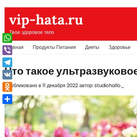
Перейти
к
vip-hata.ru
содержимому
Твое здоровое тело
Главная
Продукты Питания
Диеты
Здоровье
WhatsApp
Viber
Что такое ультразвуково
Telegram
VK
Опубликовано в
11 декабря 2022
автор:
studiohallo_
Odnoklassniki
Отправить