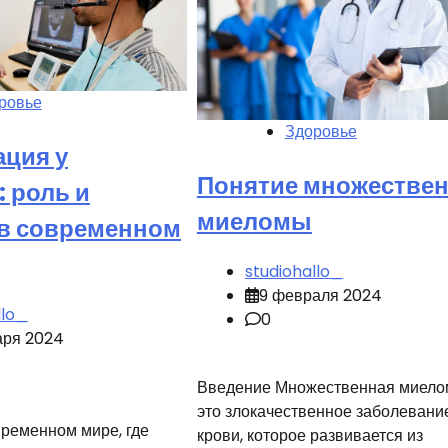
ровье
Здоровье
ация у
Понятие множестве
: роль и
миеломы
 в современном
studiohallo_
9 февраля 2024
llo_
0
аря 2024
Введение Множественная миело
это злокачественное заболевани
ременном мире, где
крови, которое развивается из