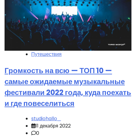
Путешествия
Громкость на всю — ТОП 10 —
самые ожидаемые музыкальные
фестивали 2022 года, куда поехать
и где повеселиться
studiohallo_
11 декабря 2022
0