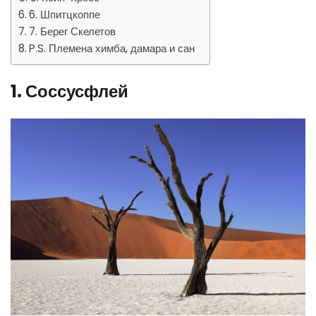
6. Шпитцкоппе
7. Берег Скелетов
P.S. Племена химба, дамара и сан
1. Соссусфлей