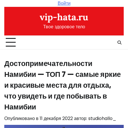
Перейти
Войти
к
vip-hata.ru
содержимому
Твое здоровое тело
Достопримечательности
Намибии — ТОП 7 — самые яркие
и красивые места для отдыха,
что увидеть и где побывать в
Намибии
Опубликовано в
11 декабря 2022
автор:
studiohallo_