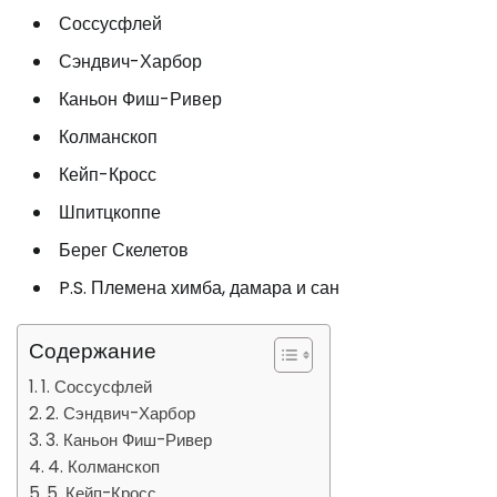
Соссусфлей
Сэндвич-Харбор
Каньон Фиш-Ривер
Колманскоп
Кейп-Кросс
Шпитцкоппе
Берег Скелетов
P.S. Племена химба, дамара и сан
Содержание
1. Соссусфлей
2. Сэндвич-Харбор
3. Каньон Фиш-Ривер
4. Колманскоп
5. Кейп-Кросс