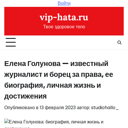
Перейти
Войти
к
vip-hata.ru
содержимому
Твое здоровое тело
Елена Голунова — известный
журналист и борец за права, ее
биография, личная жизнь и
достижения
Опубликовано в
13 февраля 2023
автор:
studiohallo_