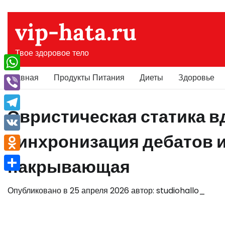
Перейти
к
vip-hata.ru
содержимому
Твое здоровое тело
Главная
Продукты Питания
Диеты
Здоровье
WhatsApp
Viber
Эвристическая статика в
Telegram
синхронизация дебатов 
VK
Odnoklassniki
накрывающая
Отправить
Опубликовано в
25 апреля 2026
автор:
studiohallo_