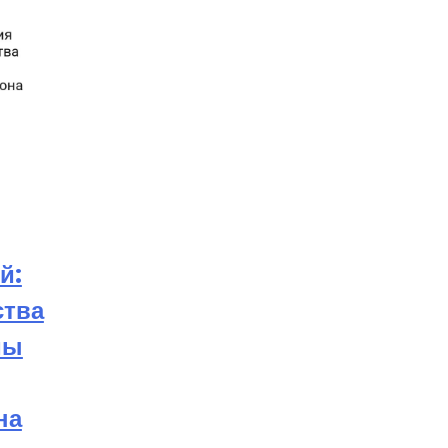
й:
ства
мы
на