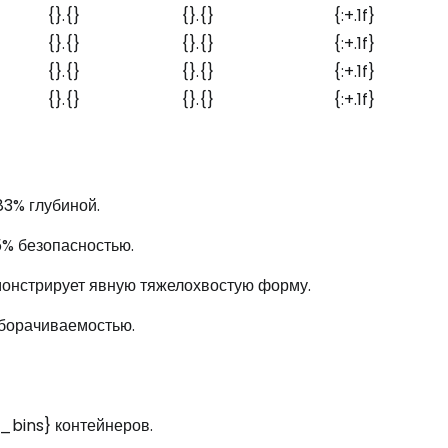
{}.{}
{}.{}
{:+.1f}
{}.{}
{}.{}
{:+.1f}
{}.{}
{}.{}
{:+.1f}
{}.{}
{}.{}
{:+.1f}
83% глубиной.
85% безопасностью.
емонстрирует явную тяжелохвостую форму.
борачиваемостью.
_bins} контейнеров.