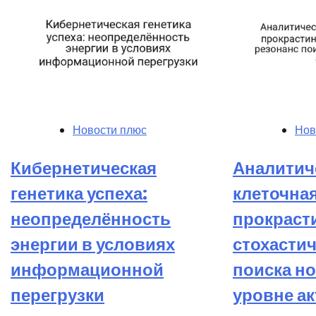
Новости плюс
Нов
Кибернетическая
Аналитич
генетика успеха:
клеточна
неопределённость
прокраст
энергии в условиях
стохасти
информационной
поиска но
перегрузки
уровне а