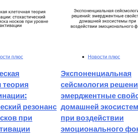
ости плюс
Новости плюс
еская
Экспоненциальная
я теория
сейсмология решени
инации:
эмерджентные свой
ческий резонанс
домашней экосисте
сков при
при воздействии
ктивации
эмоционального фо