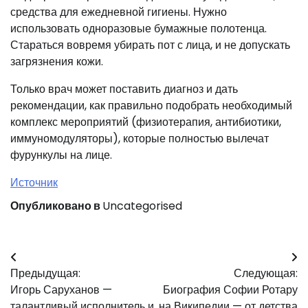
средства для ежедневной гигиены. Нужно
использовать одноразовые бумажные полотенца.
Стараться вовремя убирать пот с лица, и не допускать
загрязнения кожи.
Только врач может поставить диагноз и дать
рекомендации, как правильно подобрать необходимый
комплекс мероприятий (физиотерапия, антибиотики,
иммуномодуляторы), которые полностью вылечат
фурункулы на лице.
Источник
Опубликовано в
Uncategorised
Навигация
Предыдущая:
Следующая:
по
Игорь Саруханов —
Биография Софии Ротару
талантливый исполнитель и
на Википедии — от детства