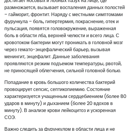
достигает носовых и лобных пазух на лице, где
размножается, вызывает воспаления данных полостей
– гайморит, фронтит. Наряду с местными симптомами
фурункула – боль, гипертермия, покраснение, отек и
пульсация, появятся головокружение, выраженная
боль в области лба, верхней челюсти и всего лица. С
кровотоком бактерии могут проникать в головной мозг
через гемато-энцефалический барьер, вызывая
менингит, энцефалит. Данные заболевания
проявляются резким подъемом температуры, рвотой,
не приносящей облегчения, сильной головной болью.
Попадание в кровь большого количества бактерий
провоцирует сепсис, септикопиемию. Состояние
характеризуется учащенным сердцебиением (более 80
ударов в минуту) и дыханием (более 20 вдохов в
минуту). В анализе крови лейкоцитоз и ускоренная
СОЭ.
Важно следить за фурункулом в области лица и не