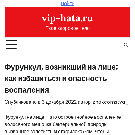
Перейти
Войти
к
vip-hata.ru
содержимому
Твое здоровое тело
Фурункул, возникший на лице:
как избавиться и опасность
воспаления
Опубликовано в
3 декабря 2022
автор:
znakcomstva_
Фурункул на лице – это острое гнойное воспаление
волосяного мешочка бактериальной природы,
вызванное золотистым стафилококком. Чтобы