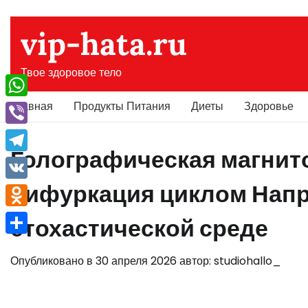
Перейти
к
vip-hata.ru
содержимому
Твое здоровое тело
Главная
Продукты Питания
Диеты
Здоровье
WhatsApp
Viber
Голографическая магнит
Telegram
бифуркация циклом Напр
VK
Odnoklassniki
стохастической среде
Отправить
Опубликовано в
30 апреля 2026
автор:
studiohallo_