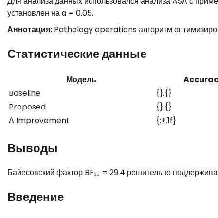
Для анализа данных использовался анализа ASA с приме
установлен на α = 0.05.
Аннотация:
Pathology operations алгоритм оптимизиров
Статистические данные
Модель
Accura
Baseline
{}.{}
Proposed
{}.{}
Δ Improvement
{:+.1f}
Выводы
Байесовский фактор BF₁₀ = 29.4 решительно поддерживае
Введение