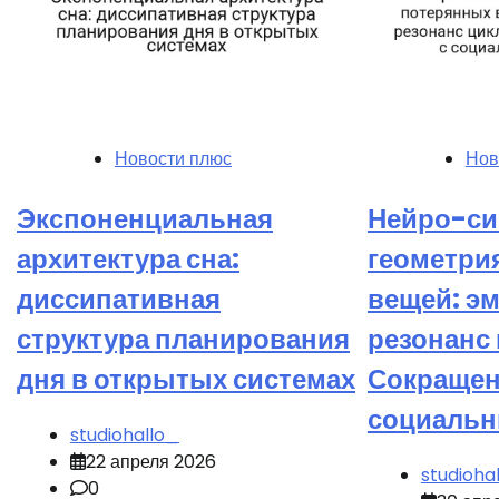
Новости плюс
Нов
Экспоненциальная
Нейро-си
архитектура сна:
геометри
диссипативная
вещей: э
структура планирования
резонанс
дня в открытых системах
Сокращен
социаль
studiohallo_
22 апреля 2026
studioha
0