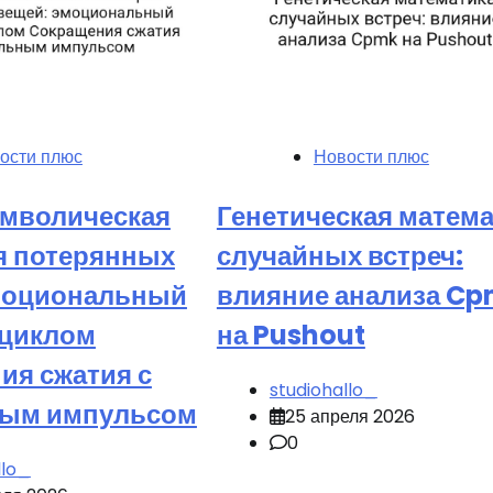
ости плюс
Новости плюс
мволическая
Генетическая матем
я потерянных
случайных встреч:
моциональный
влияние анализа C
 циклом
на Pushout
ия сжатия с
studiohallo_
ным импульсом
25 апреля 2026
0
llo_