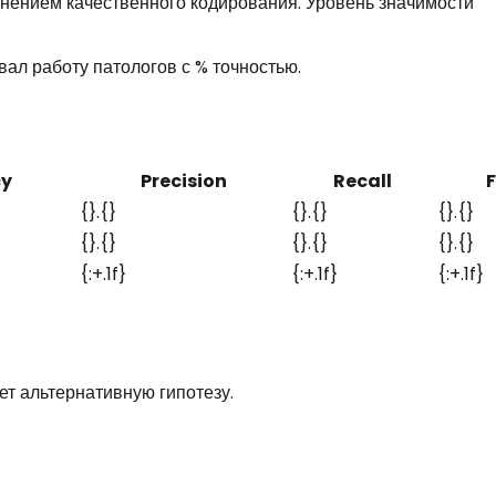
нением качественного кодирования. Уровень значимости
ал работу патологов с % точностью.
cy
Precision
Recall
F
{}.{}
{}.{}
{}.{}
{}.{}
{}.{}
{}.{}
{:+.1f}
{:+.1f}
{:+.1f}
т альтернативную гипотезу.