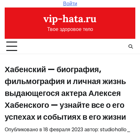
Перейти
Войти
к
vip-hata.ru
содержимому
Твое здоровое тело
Хабенский — биография,
фильмография и личная жизнь
выдающегося актера Алексея
Хабенского — узнайте все о его
успехах и событиях в его жизни
Опубликовано в
18 февраля 2023
автор:
studiohallo_