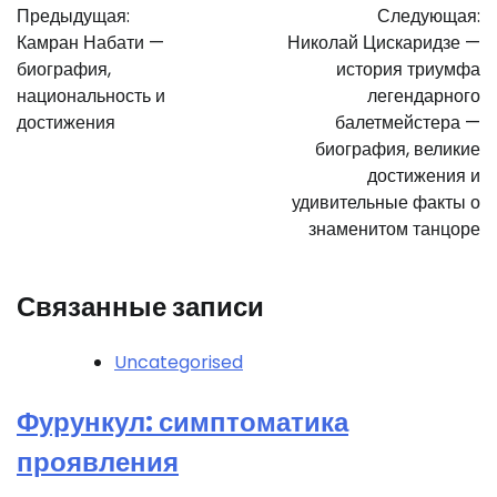
Предыдущая:
Следующая:
по
Камран Набати —
Николай Цискаридзе —
записям
биография,
история триумфа
национальность и
легендарного
достижения
балетмейстера —
биография, великие
достижения и
удивительные факты о
знаменитом танцоре
Связанные записи
Uncategorised
Фурункул: симптоматика
проявления