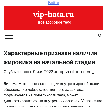
Перейти
Войти
к
vip-hata.ru
содержимому
Твое здоровое тело
Характерные признаки наличия
жировика на начальной стадии
Опубликовано в
9 мая 2022
автор:
znakcomstva_
Липома – это произрастающее внутри жировой ткани
образование доброкачественного характера,
формируется на поверхности тела, может
диагностироваться на внутренних органах. Уплотнение
не перерождается в онкологическую опухоль,
не