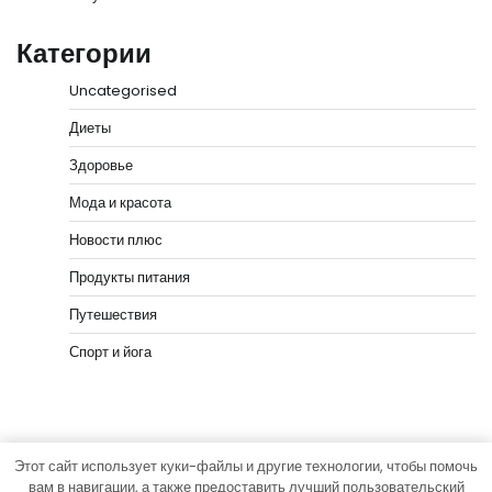
Категории
Uncategorised
Диеты
Здоровье
Мода и красота
Новости плюс
Продукты питания
Путешествия
Спорт и йога
Этот сайт использует куки-файлы и другие технологии, чтобы помочь
Copyright © 2026
vip-hata.ru
Тема News Bank от
вам в навигации, а также предоставить лучший пользовательский