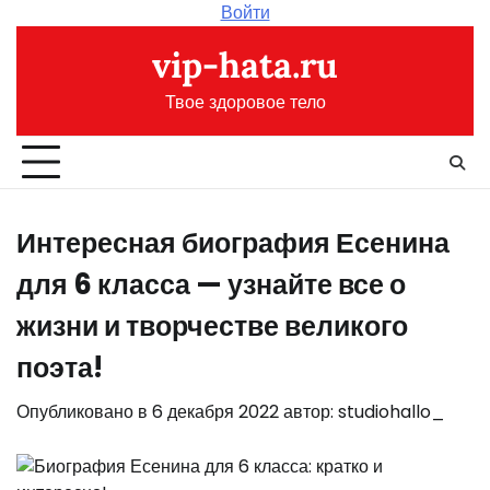
Перейти
Войти
к
vip-hata.ru
содержимому
Твое здоровое тело
Интересная биография Есенина
для 6 класса — узнайте все о
жизни и творчестве великого
поэта!
Опубликовано в
6 декабря 2022
автор:
studiohallo_