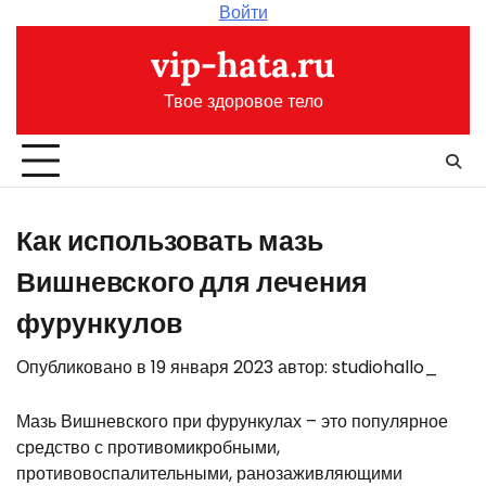
Перейти
Войти
к
vip-hata.ru
содержимому
Твое здоровое тело
Как использовать мазь
Вишневского для лечения
фурункулов
Опубликовано в
19 января 2023
автор:
studiohallo_
Мазь Вишневского при фурункулах – это популярное
средство с противомикробными,
противовоспалительными, ранозаживляющими