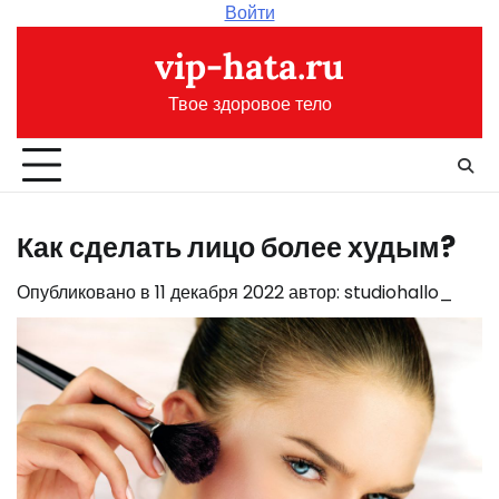
Перейти
Войти
к
vip-hata.ru
содержимому
Твое здоровое тело
Как сделать лицо более худым?
Опубликовано в
11 декабря 2022
автор:
studiohallo_