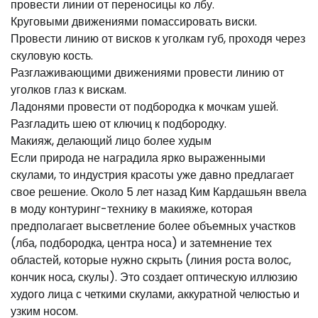
провести линии от переносицы ко лбу.
Круговыми движениями помассировать виски.
Провести линию от висков к уголкам губ, проходя через
скуловую кость.
Разглаживающими движениями провести линию от
уголков глаз к вискам.
Ладонями провести от подбородка к мочкам ушей.
Разгладить шею от ключиц к подбородку.
Макияж, делающий лицо более худым
Если природа не наградила ярко выраженными
скулами, то индустрия красоты уже давно предлагает
свое решение. Около 5 лет назад Ким Кардашьян ввела
в моду контуринг-технику в макияже, которая
предполагает высветление более объемных участков
(лба, подбородка, центра носа) и затемнение тех
областей, которые нужно скрыть (линия роста волос,
кончик носа, скулы). Это создает оптическую иллюзию
худого лица с четкими скулами, аккуратной челюстью и
узким носом.