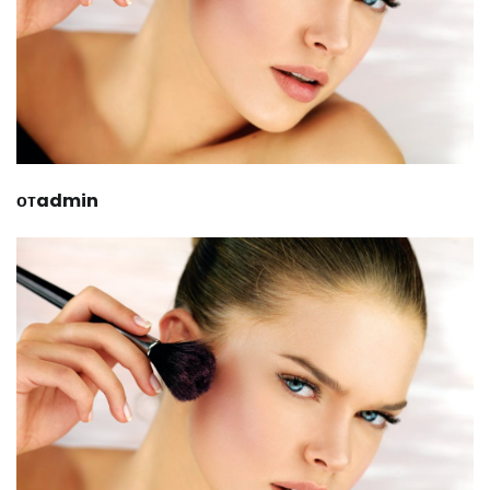
отadmin