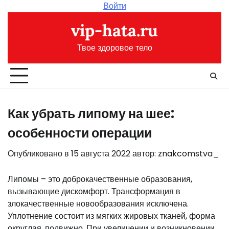
Перейти
Войти
к
vip-hata.ru
содержимому
Твое здоровое тело
Как убрать липому на шее:
особенности операции
Опубликовано в
15 августа 2022
автор:
znakcomstva_
Липомы – это доброкачественные образования,
вызывающие дискомфорт. Трансформация в
злокачественные новообразования исключена.
Уплотнение состоит из мягких жировых тканей, форма
округлая, подвижно. При увеличении и возникновении