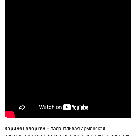
Карине Геворкян
– талантливая армянская
писательница и поэтесса, чьи произведения завоевали