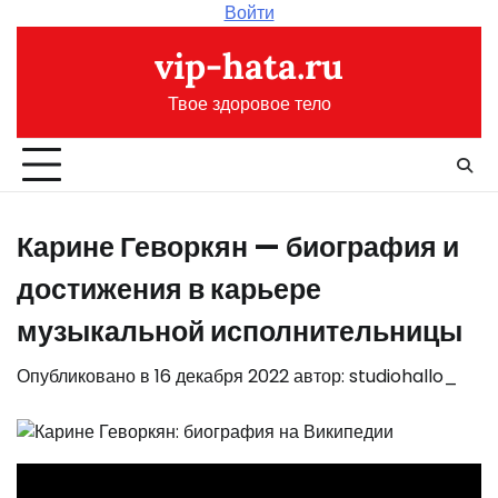
Перейти
Войти
к
vip-hata.ru
содержимому
Твое здоровое тело
Карине Геворкян — биография и
достижения в карьере
музыкальной исполнительницы
Опубликовано в
16 декабря 2022
автор:
studiohallo_