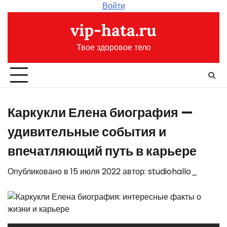
Перейти
Войти
к
vip-hata.ru
содержимому
Твое здоровое тело
Каркукли Елена биография —
удивительные события и
впечатляющий путь в карьере
Опубликовано в
15 июля 2022
автор:
studiohallo_