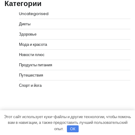
Категории
Uncategorised
Диеты
Здоровье
Мода и красота
Новости плюс
Продукты питания
Путешествия
Спорт и йога
Этот сайт использует куки-файлы и другие технологии, чтобы помочь
Copyright © 2026
vip-hata.ru
Тема News Bank от
вам в навигации, а также предоставить лучший пользовательский
Adore Themes
.
опыт.
OK