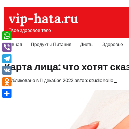
Перейти
к
vip-hata.ru
содержимому
Твое здоровое тело
Главная
Продукты Питания
Диеты
Здоровье
WhatsApp
Viber
Карта лица: что хотят ск
Telegram
VK
Опубликовано в
11 декабря 2022
автор:
studiohallo_
Odnoklassniki
Отправить