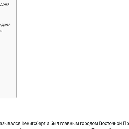
ндрея
ндрея
ти
 назывался Кёнигсберг и был главным городом Восточной Пр