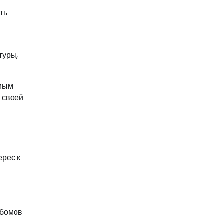
ть
туры,
имым
 своей
ерес к
ьбомов