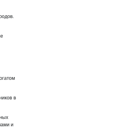
родов.
же
богатом
ников в
жных
чами и