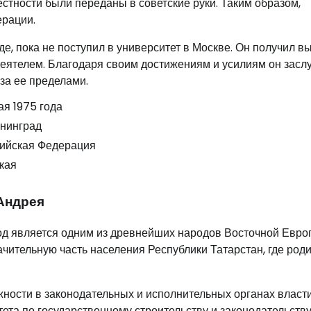
естности были переданы в советские руки. Таким образом,
ерации.
е, пока не поступил в университет в Москве. Он получил 
еятелем. Благодаря своим достижениям и усилиям он засл
 за ее пределами.
ая 1975 года
нинград
ийская Федерация
кая
Андрея
од является одним из древнейших народов Восточной Евро
ачительную часть населения Республики Татарстан, где род
ности в законодательных и исполнительных органах власти
ета по государственному строительству и законодательству