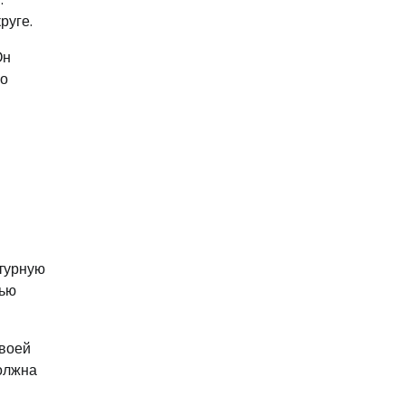
руге.
Он
го
ьтурную
тью
своей
должна