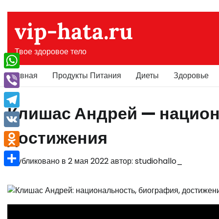
Перейти
к
vip-hata.ru
содержимому
Твое здоровое тело
Главная
Продукты Питания
Диеты
Здоровье
WhatsApp
Viber
Клишас Андрей — национ
Telegram
достижения
VK
Odnoklassniki
Опубликовано в
2 мая 2022
автор:
studiohallo_
Отправить