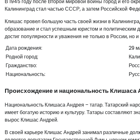
В 1945 году после Второй мировой войны город и его окр
Калининград стал частью СССР, а затем Российской Фед
Клишас провел большую часть своей жизни в Калининград
образование и стал успешным юристом и политическим д
достиг популярности и уважения не только в России, но и
Дата рождения:
29 м
Родной город:
Кали
Гражданство:
Росс
Национальность:
Русс
Происхождение и национальность Клишаса 
Национальность Клишаса Андрея – татар. Татарский нар
имеет богатую историю и культуру. Татары составляют зн
вырос Клишас Андрей.
В своей карьере Клишас Андрей занимал различные долж
является депутатом Государственной Думы, членом комит