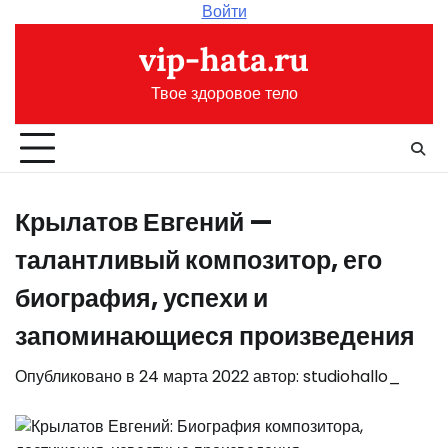
Перейти
Войти
к
vip-hata.ru
содержимому
Твое здоровое тело
Крылатов Евгений —
талантливый композитор, его
биография, успехи и
запоминающиеся произведения
Опубликовано в
24 марта 2022
автор:
studiohallo_