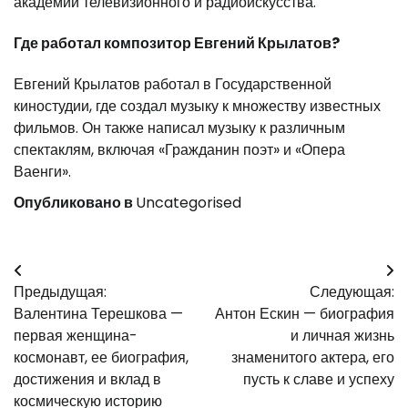
академии телевизионного и радиоискусства.
Где работал композитор Евгений Крылатов?
Евгений Крылатов работал в Государственной
киностудии, где создал музыку к множеству известных
фильмов. Он также написал музыку к различным
спектаклям, включая «Гражданин поэт» и «Опера
Ваенги».
Опубликовано в
Uncategorised
Навигация
Предыдущая:
Следующая:
по
Валентина Терешкова —
Антон Ескин — биография
записям
первая женщина-
и личная жизнь
космонавт, ее биография,
знаменитого актера, его
достижения и вклад в
пусть к славе и успеху
космическую историю