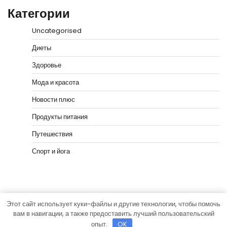
Категории
Uncategorised
Диеты
Здоровье
Мода и красота
Новости плюс
Продукты питания
Путешествия
Спорт и йога
Этот сайт использует куки-файлы и другие технологии, чтобы помочь
Copyright © 2026
vip-hata.ru
Тема News Bank от
вам в навигации, а также предоставить лучший пользовательский
Adore Themes
.
опыт.
OK