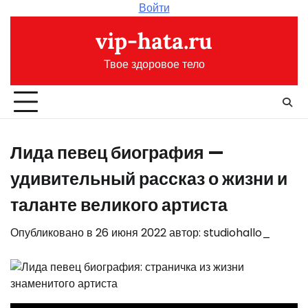
Перейти
Войти
к
vip-hata.ru
содержимому
Твое здоровое тело
Лида певец биография —
удивительный рассказ о жизни и
таланте великого артиста
Опубликовано в
26 июня 2022
автор:
studiohallo_