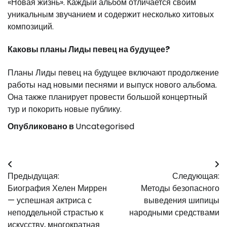
«Новая жизнь». Каждый альбом отличается своим
уникальным звучанием и содержит несколько хитовых
композиций.
Каковы планы Лиды певец на будущее?
Планы Лиды певец на будущее включают продолжение
работы над новыми песнями и выпуск нового альбома.
Она также планирует провести большой концертный
тур и покорить новые публику.
Опубликовано в
Uncategorised
Навигация
Предыдущая:
Следующая:
по
Биография Хелен Миррен
Методы безопасного
записям
— успешная актриса с
выведения шипицы
неподдельной страстью к
народными средствами
искусству, многократная