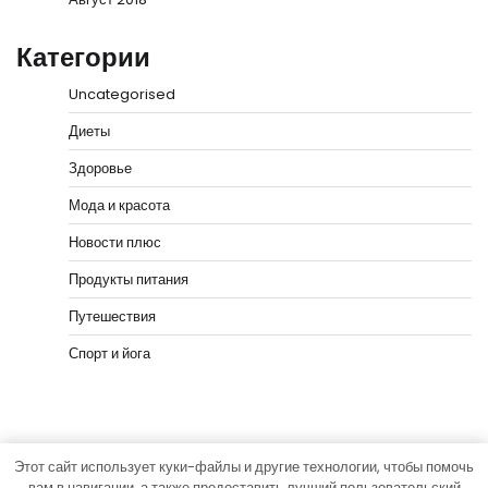
Категории
Uncategorised
Диеты
Здоровье
Мода и красота
Новости плюс
Продукты питания
Путешествия
Спорт и йога
Этот сайт использует куки-файлы и другие технологии, чтобы помочь
Copyright © 2026
vip-hata.ru
Тема News Bank от
вам в навигации, а также предоставить лучший пользовательский