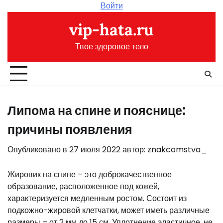
Перейти
Войти
к
vip-hata.ru
содержимому
Твое здоровое тело
Липома на спине и пояснице:
причины появления
Опубликовано в
27 июля 2022
автор:
znakcomstva_
Жировик на спине – это доброкачественное
образование, расположенное под кожей,
характеризуется медленным ростом. Состоит из
подкожно-жировой клетчатки, может иметь различные
размеры – от 2 мм до 15 см. Уплотнение эластичное, не