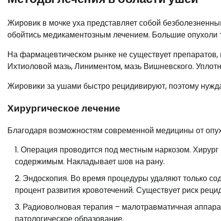
Жировик в мочке уха представляет собой безболезненны
обойтись медикаментозным лечением. Большие опухоли 
На фармацевтическом рынке не существует препаратов, 
Ихтиоловой мазь, Линиментом, мазь Вишневского. Уплотне
Жировики за ушами быстро рецидивируют, поэтому нужда
Хирургическое лечение
Благодаря возможностям современной медицины от опух
Операция проводится под местным наркозом. Хирург 
содержимым. Накладывает шов на рану.
Эндоскопия. Во время процедуры удаляют только со
процент развития кровотечений. Существует риск реци
Радиоволновая терапия – малотравматичная аппарат
патологическое образование.