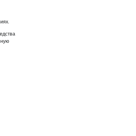
иях.
едства
нную