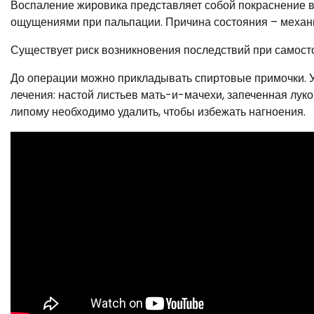
Воспаление жировика представляет собой покраснение 
ощущениями при пальпации. Причина состояния – механи
Существует риск возникновения последствий при самост
До операции можно прикладывать спиртовые примочки. 
лечения: настой листьев мать-и-мачехи, запеченная лук
липому необходимо удалить, чтобы избежать нагноения.