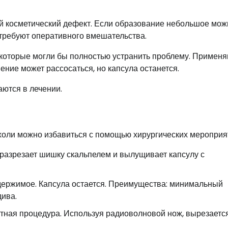
й косметический дефект. Если образование небольшое мож
требуют оперативного вмешательства.
которые могли бы полностью устранить проблему. Примен
ние может рассосаться, но капсула останется.
ются в лечении.
оли можно избавиться с помощью хирургических мероприя
разрезает шишку скальпелем и вылущивает капсулу с
держимое. Капсула остается. Преимущества: минимальный
дива.
ная процедура. Используя радиоволновой нож, вырезаетс