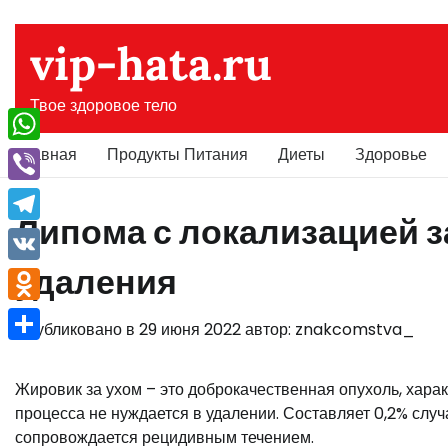
Перейти
к
vip-hata.ru
содержимому
Твое здоровое тело
Главная
Продукты Питания
Диеты
Здоровье
WhatsApp
Viber
Липома с локализацией з
Telegram
удаления
VK
Odnoklassniki
Опубликовано в
29 июня 2022
автор:
znakcomstva_
Отправить
Жировик за ухом – это доброкачественная опухоль, харак
процесса не нуждается в удалении. Составляет 0,2% случ
сопровождается рецидивным течением.