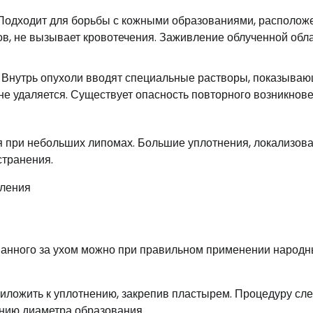
 Подходит для борьбы с кожными образованиями, располо
бцов, не вызывает кровотечения. Заживление облученной обл
 Внутрь опухоли вводят специальные растворы, показыва
не удаляется. Существует опасность повторного возникнов
я при небольших липомах. Большие уплотнения, локализов
странения.
ванного за ухом можно при правильном применении народ
риложить к уплотнению, закрепив пластырем. Процедуру сле
нию диаметра образования.