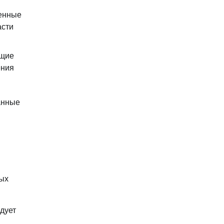
женные
асти
ющие
ения
анные
ных
дует