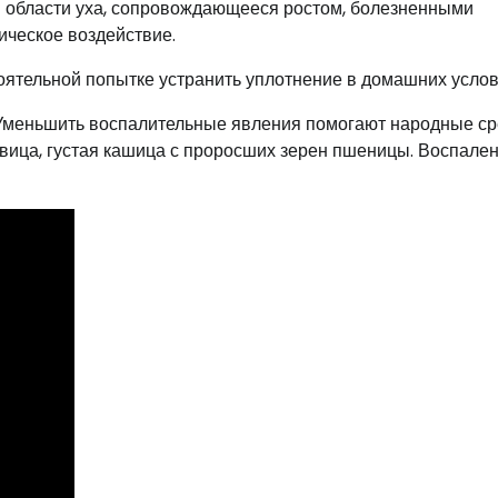
в области уха, сопровождающееся ростом, болезненными
ческое воздействие.
оятельной попытке устранить уплотнение в домашних услов
Уменьшить воспалительные явления помогают народные ср
овица, густая кашица с проросших зерен пшеницы. Воспале