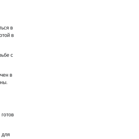
ться в
отой в
рьбе с
чен в
ины.
 готов
й для