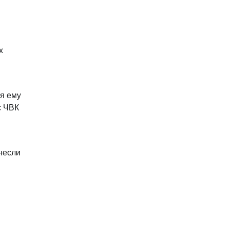
х
ия ему
с ЧВК
несли