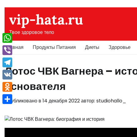
Перейти
к
vip-hata.ru
содержимому
Твое здоровое тело
Главная
Продукты Питания
Диеты
Здоровье
WhatsApp
Viber
Лотос ЧВК Вагнера – ист
Telegram
основателя
VK
Odnoklassniki
Опубликовано в
14 декабря 2022
автор:
studiohallo_
Отправить