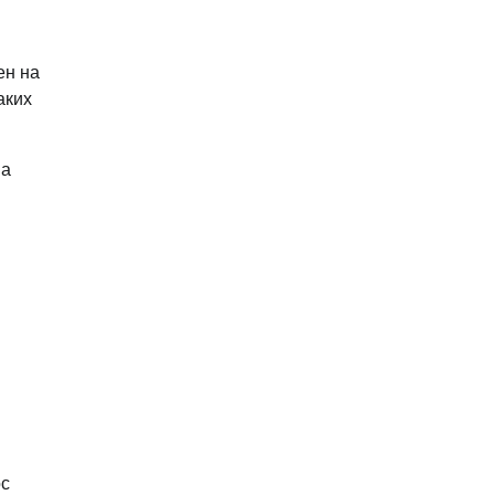
ен на
аких
на
ос