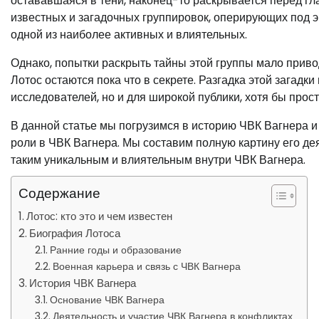
остававшаяся в тени, наконец-то раскрывается перед гл
известных и загадочных группировок, оперирующих под э
одной из наиболее активных и влиятельных.
Однако, попытки раскрыть тайны этой группы мало приво
Лотос остаются пока что в секрете. Разгадка этой загадк
исследователей, но и для широкой публики, хотя бы прос
В данной статье мы погрузимся в историю ЧВК Вагнера и
роли в ЧВК Вагнера. Мы составим полную картину его дея
таким уникальным и влиятельным внутри ЧВК Вагнера.
Содержание
Лотос: кто это и чем известен
Биография Лотоса
Ранние годы и образование
Военная карьера и связь с ЧВК Вагнера
История ЧВК Вагнера
Основание ЧВК Вагнера
Деятельность и участие ЧВК Вагнера в конфликтах