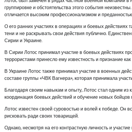
Лотос был замечен в рядах частной военной компании в н
группировке и обстоятельства этого события неизвестны. 
отличается высоким профессионализмом и преданностью
О его ранних участиях в операциях и боевых действиях 
тени и не раскрывать свои действия публично. Единствен
Сирии и Украине.
В Сирии Лотос принимал участие в боевых действиях про
террористами принесло ему известность и признание как
В Украине Лотос также принимал участие в военных дейс
составе группы «ЧВК Вагнера», которая принимала участи
Благодаря своим навыкам и опыту, Лотос стал одним из 
координация боевых действий и обучение новых бойцов 
Лотос известен своей суровостью и волей к победе. Он в
рисковать ради своих товарищей.
Однако, несмотря на его контрастную личность и участие