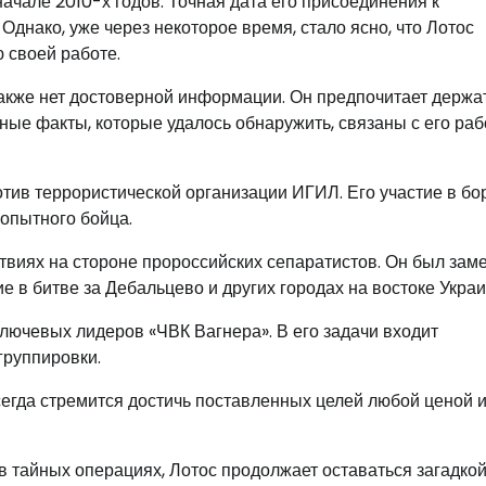
ачале 2010-х годов. Точная дата его присоединения к
Однако, уже через некоторое время, стало ясно, что Лотос
 своей работе.
также нет достоверной информации. Он предпочитает держа
ные факты, которые удалось обнаружить, связаны с его раб
тив террористической организации ИГИЛ. Его участие в бо
 опытного бойца.
твиях на стороне пророссийских сепаратистов. Он был заме
е в битве за Дебальцево и других городах на востоке Укра
ключевых лидеров «ЧВК Вагнера». В его задачи входит
группировки.
сегда стремится достичь поставленных целей любой ценой и
 в тайных операциях, Лотос продолжает оставаться загадко