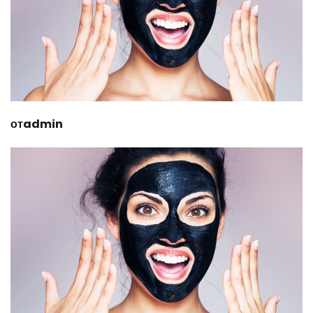
отadmin