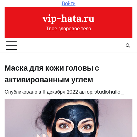
Перейти
Войти
к
vip-hata.ru
содержимому
Твое здоровое тело
Маска для кожи головы с
активированным углем
Опубликовано в
11 декабря 2022
автор:
studiohallo_